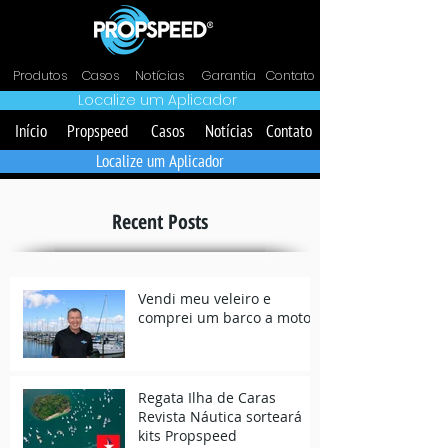
Produtos
Casos
Notícias
Garantia
Contato
Localize um Aplicador
Início
Propspeed
Casos
Notícias
Contato
Localize um Aplicador
Recent Posts
Vendi meu veleiro e
comprei um barco a motor
Regata Ilha de Caras
Revista Náutica sorteará
kits Propspeed