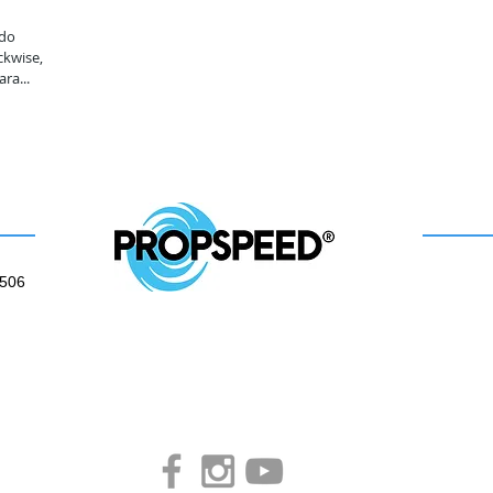
ado
ckwise,
ra...
 506