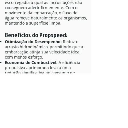
escorregadia à qual as incrustações não
conseguem aderir firmemente. Com o
movimento da embarcação, o fluxo de
água remove naturalmente os organismos,
mantendo a superfície limpa.
Benefícios do Propspeed:
Otimização do Desempenho:
Reduz o
arrasto hidrodinâmico, permitindo que a
embarcação atinja sua velocidade ideal
com menos esforço.
Economia de Combustível:
A eficiência
propulsiva aprimorada leva a uma
redução significativa no consumo de
combustível, gerando economias
operacionais substanciais.
Redução de Manutenção:
Minimiza a
necessidade de limpezas frequentes e
dispendiosas dos propulsores,
prolongando os intervalos entre as
docagens.
Proteção Ambiental:
Por ser um sistema
"foul-release" e não biocida, Propspeed
não libera substâncias tóxicas no