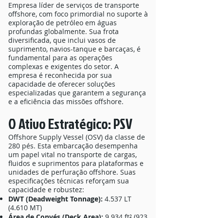
Empresa líder de serviços de transporte
offshore, com foco primordial no suporte à
exploração de petróleo em águas
profundas globalmente. Sua frota
diversificada, que inclui vasos de
suprimento, navios-tanque e barcaças, é
fundamental para as operações
complexas e exigentes do setor. A
empresa é reconhecida por sua
capacidade de oferecer soluções
especializadas que garantem a segurança
e a eficiência das missões offshore.
O Ativo Estratégico: PSV
Offshore Supply Vessel (OSV) da classe de
280 pés. Esta embarcação desempenha
um papel vital no transporte de cargas,
fluidos e suprimentos para plataformas e
unidades de perfuração offshore. Suas
especificações técnicas reforçam sua
capacidade e robustez:
DWT (Deadweight Tonnage):
4.537 LT
(4.610 MT)
Área de Convés (Deck Area):
9.934 ft² (923