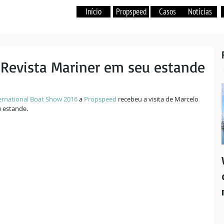
Início
Propspeed
Casos
Notícias
Produtos
Casos
Notícias
Garantia
 Revista Mariner em seu estande
ernational Boat Show 2016
 a 
Propspeed
 recebeu a visita de Marcelo 
u estande. 