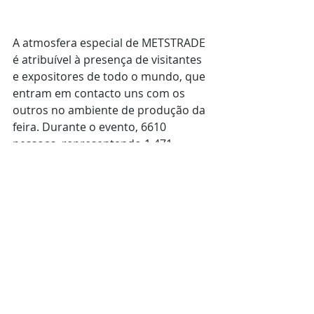
A atmosfera especial de METSTRADE 
é atribuível à presença de visitantes 
e expositores de todo o mundo, que 
entram em contacto uns com os 
outros no ambiente de produção da 
feira. Durante o evento, 6610 
pessoas, representando 1.471 
expositores para um total de 
excepcional de 23,702 visitas. O 
número de 15,541 visitantes únicos 
representou um aumento de oito 
por cento em relação ao recorde 
anterior de 2015. Foram 11,091 
empresas diferentes, ou seja, um 
aumento de 7,5% do ano passado.