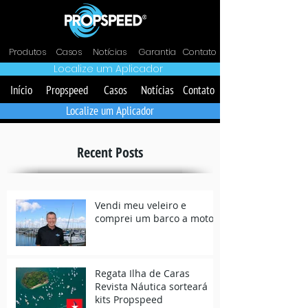
Produtos
Casos
Notícias
Garantia
Contato
Localize um Aplicador
Início
Propspeed
Casos
Notícias
Contato
Localize um Aplicador
Recent Posts
Vendi meu veleiro e
comprei um barco a motor
Regata Ilha de Caras
Revista Náutica sorteará
kits Propspeed