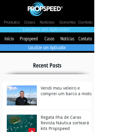
Produtos
Casos
Notícias
Garantia
Contato
Localize um Aplicador
Início
Propspeed
Casos
Notícias
Contato
Localize um Aplicador
Recent Posts
Vendi meu veleiro e
comprei um barco a motor
Regata Ilha de Caras
Revista Náutica sorteará
kits Propspeed