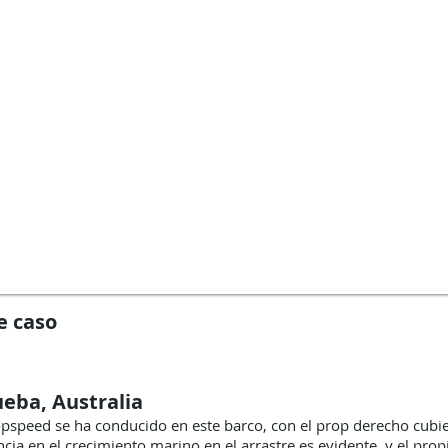
e caso
ueba, Australia
pspeed se ha conducido en este barco, con el prop derecho cubi
encia en el crecimiento marino en el arrastre es evidente, y el pr