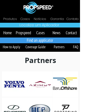
Produtos
Casos
Notícias
Garantia
Contato
Localize um Aplicador
Home
Propspeed
Cases
News
Contact
Find an applicator
How to Apply
Coverage Guide
Partners
FAQ
Partners