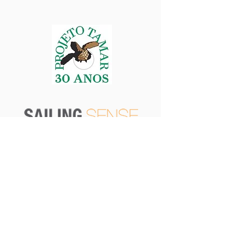
CONTACT
JRG Corp
Rua Gil Stein Ferreira, 357 - Sala 506
Centro - Itajaí - SC - Brasil